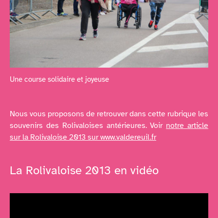
Une course solidaire et joyeuse
Nous vous proposons de retrouver dans cette rubrique les
souvenirs des Rolivaloises antérieures. Voir
notre article
sur la Rolivaloise 2013 sur www.valdereuil.fr
La Rolivaloise 2013 en vidéo